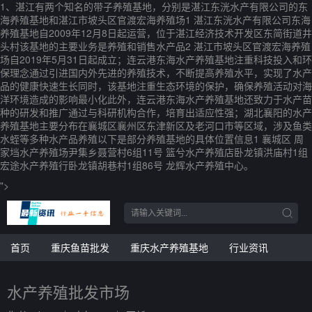
1、湛江有两个知名的带子养殖基地，分别是湛江东洸水产有限公司的东
海养殖基地和湛江市坡头区官渡宏海养殖场1 湛江东洸水产有限公司东海
养殖基地自2009年12月8日起运营，位于湛江经济技术开发区东简街道井
头村该基地的主要业务是养殖和销售水产品2 湛江市坡头区官渡宏海养殖
场自2019年5月31日起成立；连云港东海水产养殖基地注重科技投入和环
保理念通过引进国内外先进的养殖技术，不断提高养殖水平，实现了水产
品的健康快速生长同时，该基地注重生态环境的保护，确保养殖活动对海
洋环境造成的影响最小化此外，连云港东海水产养殖基地还致力于水产苗
种的研发和推广通过与科研机构合作，培育出适应性强；湖北襄阳的水产
养殖基地主要分布在襄城区襄州区东津新区及老河口市等区域，涉及鱼类
水蛭等多种水产品养殖以下是部分养殖基地的具体位置信息1 襄城区 周
家垱水产养殖场尹集乡聂营村6组11号 篮兮水产养殖店卧龙镇洪庙村1组
宏途水产养殖行卧龙镇胡巷村1组86号 龙辉水产养殖中心。
">
首页
重庆鱼苗批发
重庆水产养殖基地
行业资讯
水产养殖批发市场