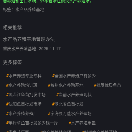
要养殖和出口基地，分布着靖江德永水产养殖场。
标签：
水产品养殖基地
相关推荐
水产品养殖基地管理办法
重庆水产养殖基地
2025-11-17
更多标签
#
水产养殖专业专科
#
全国水产养殖户有多少
#
水产养殖培训班
#
胶州水产养殖基地
#
批发优质鱼苗
#
黑龙江鱼苗批发市场
#
当前水产养殖现状
#
沈阳鱼苗批发市场
#
湖北省鱼苗批发
#
水产养殖养殖厂
#
宁海县万隆水产养殖场
#
半斤草鱼苗批发多少钱一斤
#
水产养殖用盐